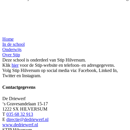
Home
In de school
Onderwijs
Over Stip
Deze school is onderdeel van Stip Hilversum.
Klik
hier
voor de Stip-website en telefoon- en adresgegevens.
Volg Stip Hilversum op social media via: Facebook, Linked In,
Twitter en Instagram.
Contactgegevens
De Driewerf
‘s Gravesandelaan 15-17
1222 SX HILVERSUM
T
035 68 32 913
E
directie@dedriewerf.nl
www.dedriewerf.nl
STIP Hilversum