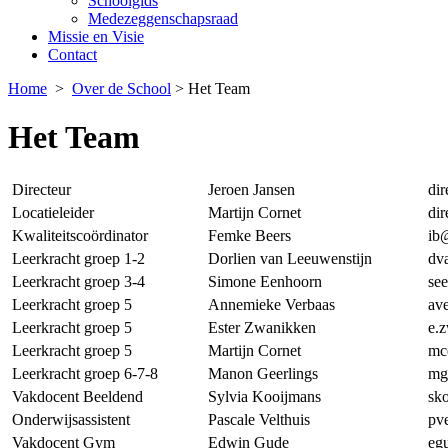
Schoolgids
Medezeggenschapsraad
Missie en Visie
Contact
Home
>
Over de School
>
Het Team
Het Team
Directeur
Jeroen Jansen
dir
Locatieleider
Martijn Cornet
dir
Kwaliteitscoördinator
Femke Beers
ib
Leerkracht groep 1-2
Dorlien van Leeuwenstijn
dv
Leerkracht groep 3-4
Simone Eenhoorn
se
Leerkracht groep 5
Annemieke Verbaas
av
Leerkracht groep 5
Ester Zwanikken
e.
Leerkracht groep 5
Martijn Cornet
mc
Leerkracht groep 6-7-8
Manon Geerlings
mg
Vakdocent Beeldend
Sylvia Kooijmans
sk
Onderwijsassistent
Pascale Velthuis
pv
Vakdocent Gym
Edwin Gude
eg